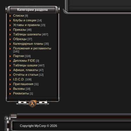
Категории раздела
Списки
[9]
Клубы и секции
[14]
Уставы и правила
[15]
Приказы
[46]
Таблицы шахматы
[407]
Образцы
[37]
Календарные планы
[35]
Положения и регламенты
[141]
Партии
[116]
Дипломы FIDE
[3]
Таблицы шашки
[447]
Афиши, плакаты
[47]
Отчёты и статьи
[12]
I.D.C.D.
[108]
Приглашения
[11]
Вызовы
[18]
Реквизиты
[1]
Copyright MyCorp © 2026