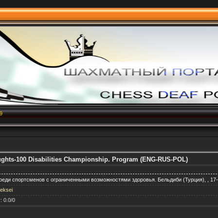
9
aughts-100 Disabilities Championship. Program (ENG-RUS-POL)
еди спортсменов с ограниченными возможностями здоровья. Бельдиби (Турция), , 17- 
eksei
г
:
0.0
/
0