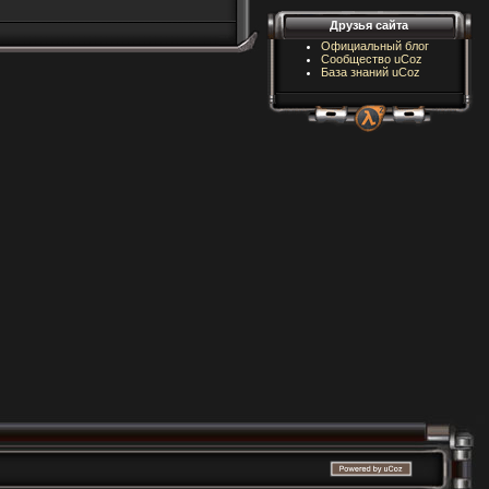
Друзья сайта
Официальный блог
Сообщество uCoz
База знаний uCoz