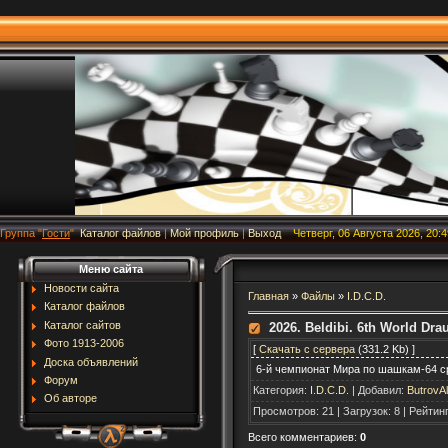
Группа
"
Гости
"
Каталог файлов
|
Мой профиль
|
Выход
Четверг, 06 Августа 2026, 20:4
Меню сайта
Новости сайта
Главная
»
Файлы
»
I.D.C.D.
Каталог файлов
Каталог сайтов
2026. Beldibi. 6th World Dr
Фото 1913-2006
[
Скачать с сервера
(331.2 Kb) ]
Доска объявлений
6-й чемпионат Мира по шашкам-64 ср
Форум
Категория
:
I.D.C.D.
|
Добавил
:
ButrovAl
Об авторе
Просмотров
:
21
|
Загрузок
:
8
|
Рейтин
Всего комментариев
:
0