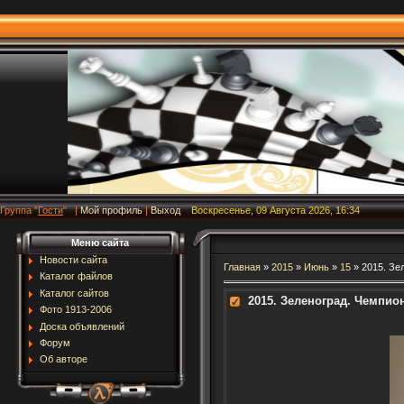
Группа
"
Гости
"
|
Мой профиль
|
Выход
Воскресенье, 09 Августа 2026, 16:34
Меню сайта
Новости сайта
Главная
»
2015
»
Июнь
»
15
» 2015. Зе
Каталог файлов
Каталог сайтов
2015. Зеленоград. Чемпио
Фото 1913-2006
Доска объявлений
Форум
Об авторе