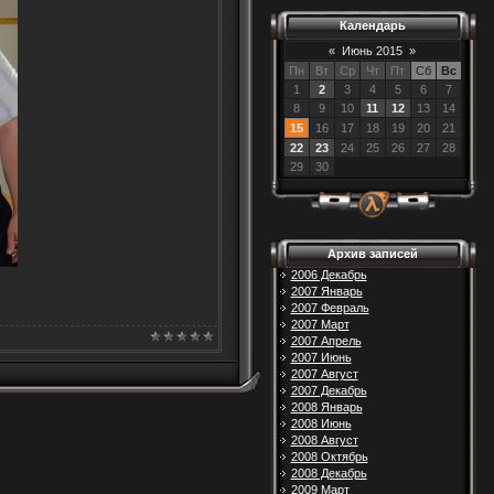
Календарь
«
Июнь 2015
»
Пн
Вт
Ср
Чт
Пт
Сб
Вс
1
2
3
4
5
6
7
8
9
10
11
12
13
14
15
16
17
18
19
20
21
22
23
24
25
26
27
28
29
30
Архив записей
2006 Декабрь
2007 Январь
2007 Февраль
2007 Март
2007 Апрель
2007 Июнь
2007 Август
2007 Декабрь
2008 Январь
2008 Июнь
2008 Август
2008 Октябрь
2008 Декабрь
2009 Март