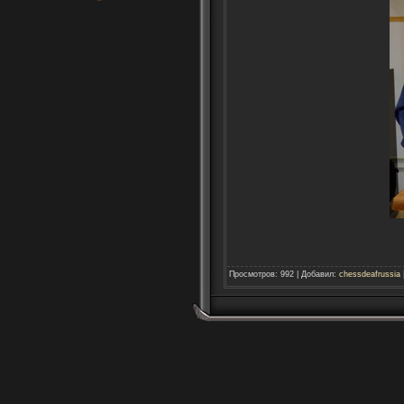
Просмотров
:
992
|
Добавил
:
chessdeafrussia