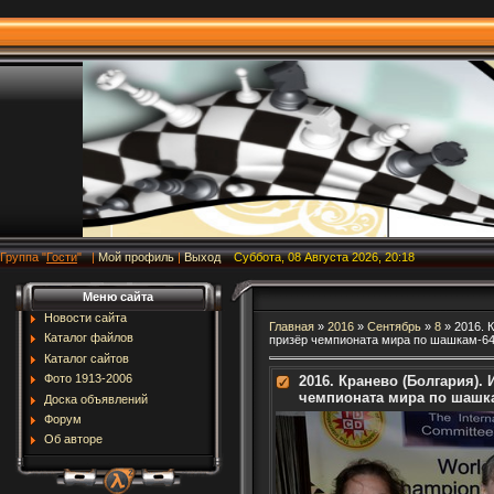
Группа
"
Гости
"
|
Мой профиль
|
Выход
Суббота, 08 Августа 2026, 20:18
Меню сайта
Новости сайта
Главная
»
2016
»
Сентябрь
»
8
» 2016. 
Каталог файлов
призёр чемпионата мира по шашкам-64
Каталог сайтов
Фото 1913-2006
2016. Кранево (Болгария).
чемпионата мира по шашка
Доска объявлений
Форум
Об авторе