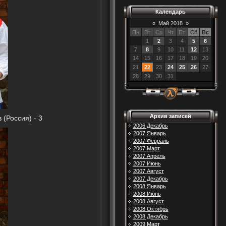
Календарь
«
Май 2018
»
Пн
Вт
Ср
Чт
Пт
Сб
Вс
1
2
3
4
5
6
7
8
9
10
11
12
13
14
15
16
17
18
19
20
21
22
23
24
25
26
27
28
29
30
31
Архив записей
 (Россия) - 3
2006 Декабрь
2007 Январь
2007 Февраль
2007 Март
2007 Апрель
2007 Июнь
2007 Август
2007 Декабрь
2008 Январь
2008 Июнь
2008 Август
2008 Октябрь
2008 Декабрь
2009 Март