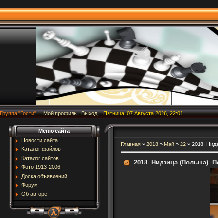
Группа
"
Гости
"
|
Мой профиль
|
Выход
Пятница, 07 Августа 2026, 22:01
Меню сайта
Новости сайта
Главная
»
2018
»
Май
»
22
» 2018. Нид
Каталог файлов
Каталог сайтов
2018. Нидзица (Польша). 
Фото 1913-2006
Доска объявлений
Форум
Об авторе