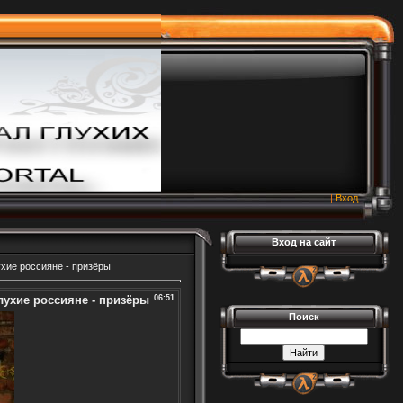
|
Вход
Вход на сайт
хие россияне - призёры
лухие россияне - призёры
06:51
Поиск