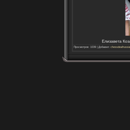
Елизавета Коз
Просмотров
:
1039
|
Добавил
:
chessdeafrussi