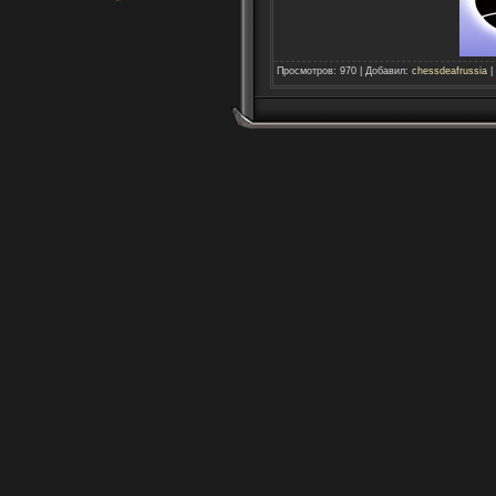
Просмотров
:
970
|
Добавил
:
chessdeafrussia
|