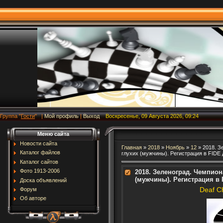
Группа
"
Гости
"
|
Мой профиль
|
Выход
Воскресенье, 09 Августа 2026, 09:24
Меню сайта
Новости сайта
Главная
»
2018
»
Ноябрь
»
12
» 2018. З
Каталог файлов
глухих (мужчины). Регистрация в FIDE
Каталог сайтов
Фото 1913-2006
2018. Зеленоград. Чемпион
(мужчины). Регистрация в 
Доска объявлений
Deaf C
Форум
Об авторе