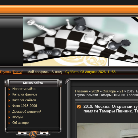
Группа
"
Гости
"
|
Мой профиль
|
Выход
Суббота, 08 Августа 2026, 11:58
Меню сайта
Новости сайта
Главная
»
2019
»
Октябрь
»
21
» 2019. 
Каталог файлов
глухих памяти Тамары Пшиник. Табли
Каталог сайтов
Фото 1913-2006
2019. Москва. Открытый т
памяти Тамары Пшиник. Т
Доска объявлений
Форум
Об авторе