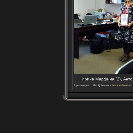
Ирина Марфина (2), Антон
Просмотров
:
796
|
Добавил
:
chessdeafrussia
|