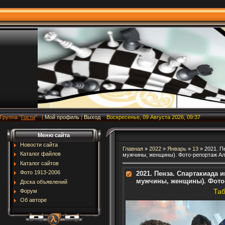
Группа
"
Гости
"
|
Мой профиль
|
Выход
Воскресенье, 09 Августа 2026, 09:37
Меню сайта
Новости сайта
Главная
»
2022
»
Январь
»
13
» 2021. П
Каталог файлов
мужчины, женщины). Фото-репортаж Ал
Каталог сайтов
Фото 1913-2006
2021. Пенза. Спартакиада 
мужчины, женщины). Фото-
Доска объявлений
Та
Форум
Об авторе