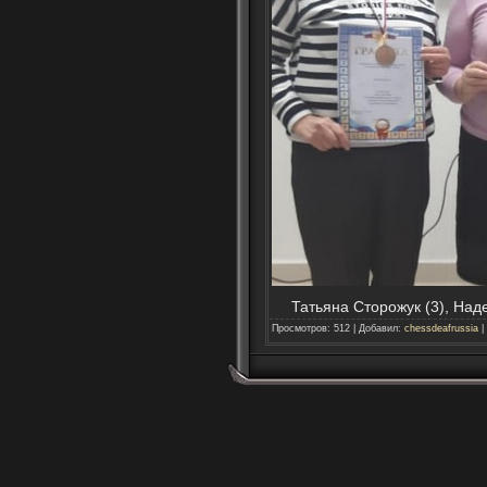
Татьяна Сторожук (3), Над
Просмотров
:
512
|
Добавил
:
chessdeafrussia
|