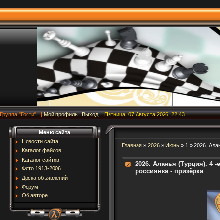
Группа
"
Гости
"
|
Мой профиль
|
Выход
Пятница, 07 Августа 2026, 22:43
Меню сайта
Новости сайта
Главная
»
2026
»
Июнь
»
1
» 2026. Ала
Каталог файлов
Каталог сайтов
2026. Аланья (Турция). 4 
Фото 1913-2006
россиянка - призёрка
Доска объявлений
Форум
Об авторе