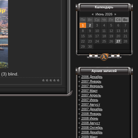
Календарь
«
Июнь 2026
»
Пн
Вт
Ср
Чт
Пт
Сб
Вс
1
2
3
4
5
6
7
8
9
10
11
12
13
14
15
16
17
18
19
20
21
22
23
24
25
26
27
28
29
30
Архив записей
3) blind.
2006 Декабрь
2007 Январь
2007 Февраль
2007 Март
2007 Апрель
2007 Июнь
2007 Август
2007 Декабрь
2008 Январь
2008 Июнь
2008 Август
2008 Октябрь
2008 Декабрь
2009 Март