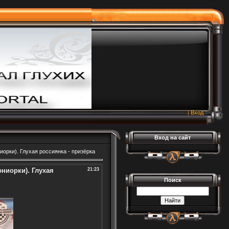
|
Вход
Вход на сайт
орки). Глухая россиянка - призёрка
юниорки). Глухая
21:23
Поиск