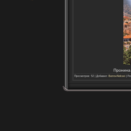
Пронина 
Просмотров
:
52
|
Добавил
:
ButrovAleksei
|
Ре