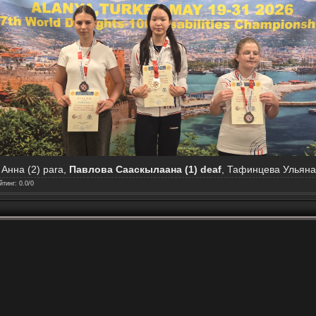
Анна (2) para,
Павлова Сааскылаана (1) deaf
, Тафинцева Ульяна (
йтинг
:
0.0
/
0