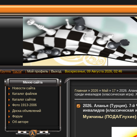
Группа
"
Гости
"
|
Мой профиль
|
Выход
Воскресенье, 09 Августа 2026, 02:46
Меню сайта
Новости сайта
Главная
»
2026
»
Май
»
17
» 2026. Алан
Каталог файлов
среди инвалидов (классическая игра). 
Каталог сайтов
Фото 1913-2006
2026. Аланья (Турция). 7-
инвалидов (классическая иг
Доска объявлений
Мужчины (ПОДА/Глухие)
Форум
Об авторе