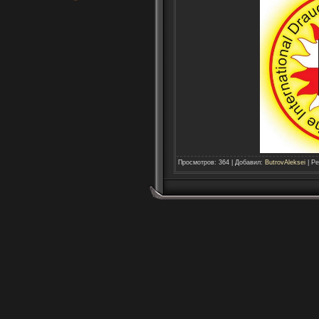
Просмотров
:
364
|
Добавил
:
ButrovAleksei
|
Ре