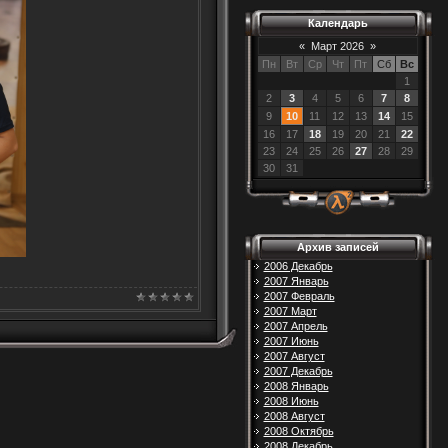
Календарь
«
Март 2026
»
Пн
Вт
Ср
Чт
Пт
Сб
Вс
1
2
3
4
5
6
7
8
9
10
11
12
13
14
15
16
17
18
19
20
21
22
23
24
25
26
27
28
29
30
31
Архив записей
2006 Декабрь
2007 Январь
2007 Февраль
2007 Март
2007 Апрель
2007 Июнь
2007 Август
2007 Декабрь
2008 Январь
2008 Июнь
2008 Август
2008 Октябрь
2008 Декабрь