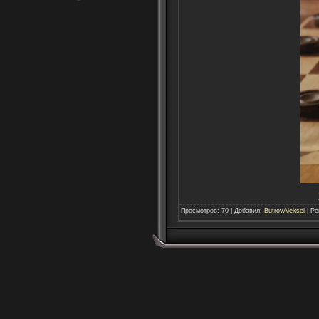
Просмотров
:
70
|
Добавил
:
ButrovAleksei
|
Ре