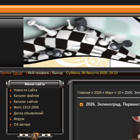
Группа
"
Гости
"
|
Мой профиль
|
Выход
Суббота, 08 Августа 2026, 18:10
Меню сайта
Новости сайта
Главная
»
2026
»
Март
»
10
» 2026. Зел
Каталог файлов
Каталог сайтов
2026. Зеленоград. Первен
Фото 1913-2006
Доска объявлений
Форум
Об авторе