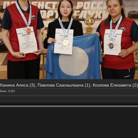
Ханина Алиса (3), Павлова Сааскылаана (1), Козлова Елизавета (2)
йтинг
:
0.0
/
0