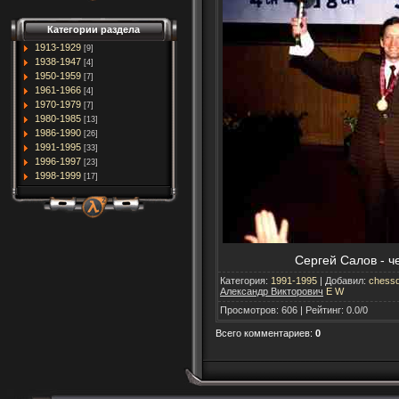
Категории раздела
1913-1929
[9]
1938-1947
[4]
1950-1959
[7]
1961-1966
[4]
1970-1979
[7]
1980-1985
[13]
1986-1990
[26]
1991-1995
[33]
1996-1997
[23]
1998-1999
[17]
Сергей Салов - ч
Категория
:
1991-1995
|
Добавил
:
chessd
Александр Викторович
E
W
Просмотров
:
606
|
Рейтинг
:
0.0
/
0
Всего комментариев
:
0