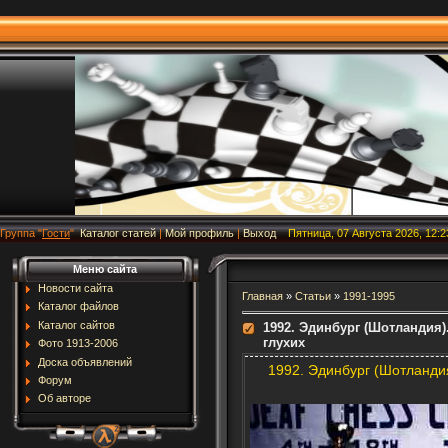
Группа
"
Гости
"
Каталог статей
|
Мой профиль
|
Выход
Пятница, 07 Августа 2026, 12:2
Меню сайта
Новости сайта
Главная
»
Статьи
»
1991-1995
Каталог файлов
Каталог сайтов
1992. Эдинбург (Шотландия
глухих
Фото 1913-2006
Доска объявлений
1992. Эдинбург (Шотланди
Форум
Об авторе