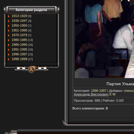
Категории раздела
1913-1929
[9]
1938-1947
[4]
1950-1959
[7]
1961-1966
[4]
1970-1979
[7]
1980-1985
[13]
1986-1990
[26]
1991-1995
[33]
1996-1997
[23]
1998-1999
[17]
Партия Ульман
Категория
:
1996-1997
|
Добавил
:
chessd
Александр Викторович
E
W
Просмотров
:
588
|
Рейтинг
:
0.0
/
0
Всего комментариев
:
0