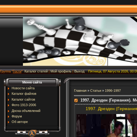
Группа
"
Гости
"
Каталог статей
|
Мой профиль
|
Выход
Пятница, 07 Августа 2026, 00:0
Меню сайта
Новости сайта
Главная
»
Статьи
»
1996-1997
Каталог файлов
Каталог сайтов
1997. Дрезден (Германия).
Фото 1913-2006
1997. Дрезден (Германи
Доска объявлений
Форум
Об авторе