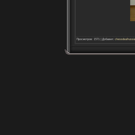
Просмотров
:
1571
|
Добавил
:
chessdeafrussi