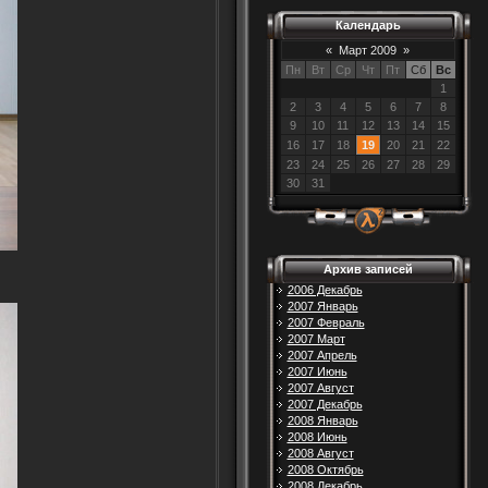
Календарь
«
Март 2009
»
Пн
Вт
Ср
Чт
Пт
Сб
Вс
1
2
3
4
5
6
7
8
9
10
11
12
13
14
15
16
17
18
19
20
21
22
23
24
25
26
27
28
29
30
31
Архив записей
2006 Декабрь
2007 Январь
2007 Февраль
2007 Март
2007 Апрель
2007 Июнь
2007 Август
2007 Декабрь
2008 Январь
2008 Июнь
2008 Август
2008 Октябрь
2008 Декабрь