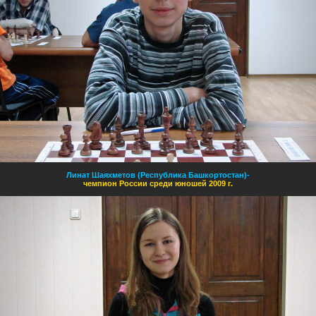
Линат Шаяхметов (Республика Башкортостан)
-
чемпион России среди юношей 2009 г.