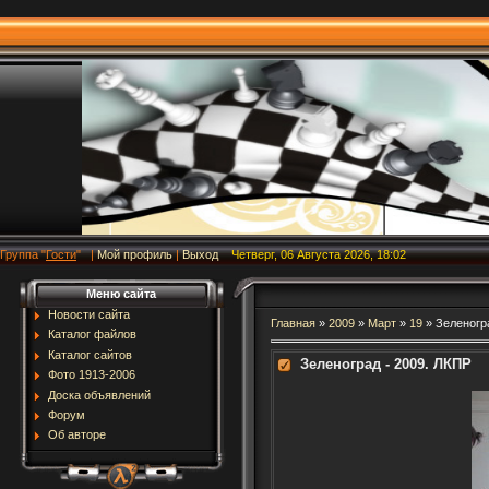
Группа
"
Гости
"
|
Мой профиль
|
Выход
Четверг, 06 Августа 2026, 18:02
Меню сайта
Новости сайта
Главная
»
2009
»
Март
»
19
» Зеленогра
Каталог файлов
Каталог сайтов
Зеленоград - 2009. ЛКПР
Фото 1913-2006
Доска объявлений
Форум
Об авторе