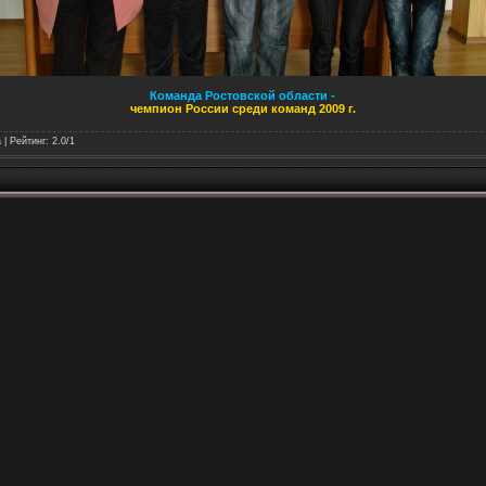
Команда Ростовской области
-
чемпион России среди команд 2009 г.
a
|
Рейтинг
:
2.0
/
1