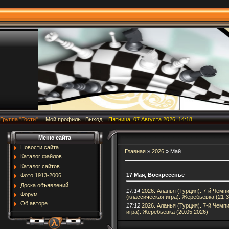
Группа
"
Гости
"
|
Мой профиль
|
Выход
Пятница, 07 Августа 2026, 14:18
Меню сайта
Новости сайта
Главная
»
2026
»
Май
Каталог файлов
Каталог сайтов
17 Мая, Воскресенье
Фото 1913-2006
Доска объявлений
17:14
2026. Аланья (Турция). 7-й Чем
Форум
(классическая игра). Жеребьёвка (21-3
Об авторе
17:12
2026. Аланья (Турция). 7-й Чем
игра). Жеребьёвка (20.05.2026)