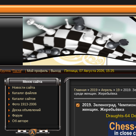
Группа
"
Гости
"
|
Мой профиль
|
Выход
Пятница, 07 Августа 2026, 15:25
Меню сайта
Новости сайта
Главная
»
2019
»
Апрель
»
19
» 2019. З
Каталог файлов
среди женщин. Жеребьёвка
Каталог сайтов
Фото 1913-2006
2019. Зеленоград. Чемпио
женщин. Жеребьёвка
Доска объявлений
Draughts-64 D
Форум
Об авторе