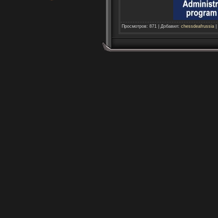
Просмотров
:
871
|
Добавил
:
chessdeafrussia
|