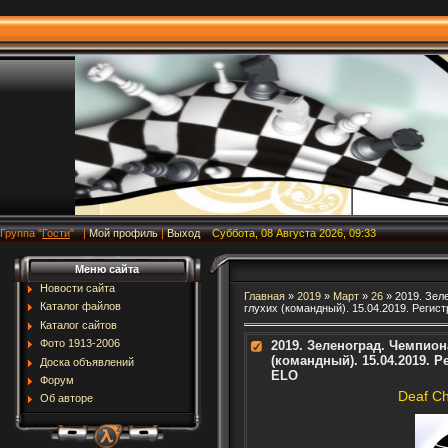
Группа
"
Гости
"
|
Мой профиль
|
Выход
Суббота, 08 Августа 2026, 09:33
Меню сайта
Новости сайта
Главная
»
2019
»
Март
»
26
» 2019. Зел
Каталог файлов
глухих (командный). 15.04.2019. Регис
Каталог сайтов
Фото 1913-2006
2019. Зеленоград. Чемпион
(командный). 15.04.2019. 
Доска объявлений
ELO
Форум
Deaf C
Об авторе