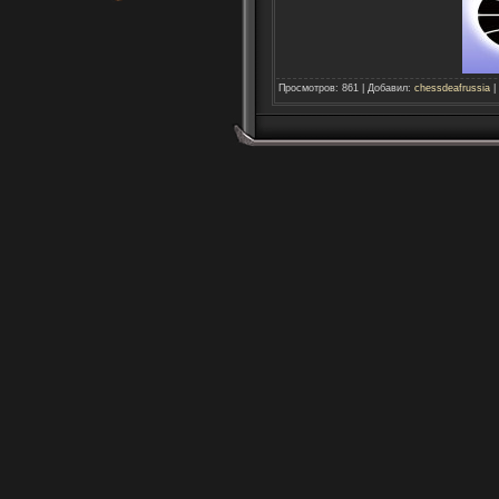
Просмотров
:
861
|
Добавил
:
chessdeafrussia
|