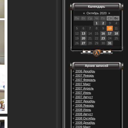
Календарь
«
Октябрь 2020
»
Пн
Вт
Ср
Чт
Пт
Сб
Вс
1
2
3
4
5
6
7
8
9
10
11
12
13
14
15
16
17
18
19
20
21
22
23
24
25
26
27
28
29
30
31
Архив записей
2006 Декабрь
2007 Январь
2007 Февраль
2007 Март
2007 Апрель
2007 Июнь
2007 Август
2007 Декабрь
2008 Январь
2008 Июнь
2008 Август
2008 Октябрь
2008 Декабрь
2009 Март