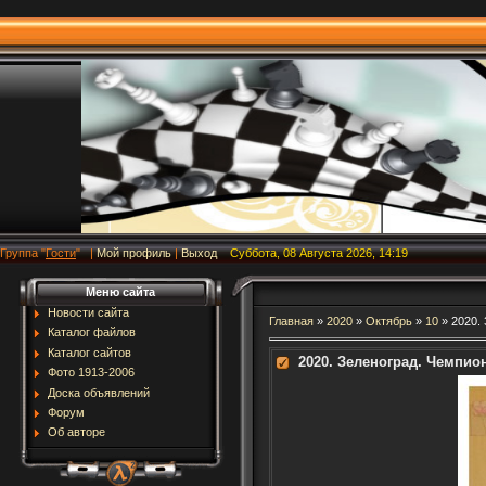
Группа
"
Гости
"
|
Мой профиль
|
Выход
Суббота, 08 Августа 2026, 14:19
Меню сайта
Новости сайта
Главная
»
2020
»
Октябрь
»
10
» 2020.
Каталог файлов
Каталог сайтов
2020. Зеленоград. Чемпи
Фото 1913-2006
Доска объявлений
Форум
Об авторе