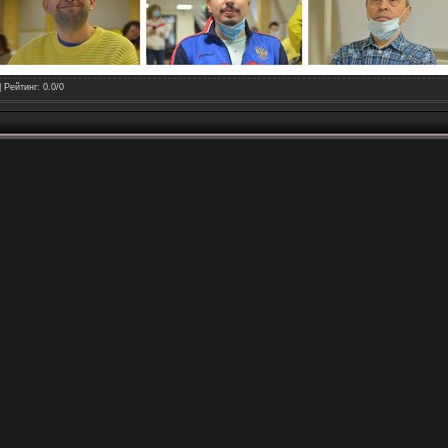
|
Рейтинг
:
0.0
/
0