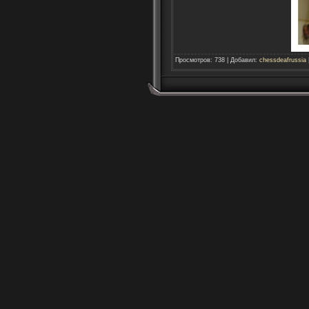
Просмотров
:
738
|
Добавил
:
chessdeafrussia