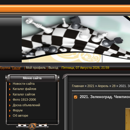
Группа
"
Гости
"
|
Мой профиль
|
Выход
Пятница, 07 Августа 2026, 21:59
Меню сайта
Новости сайта
Главная
»
2021
»
Апрель
»
28
» 2021. 
Каталог файлов
Каталог сайтов
2021. Зеленоград. Чемпио
Фото 1913-2006
Доска объявлений
Форум
Об авторе