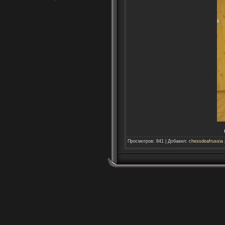
Просмотров
:
841
|
Добавил
:
chessdeafrussia