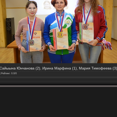
Сайыына Юнчанова (2), Ирина Марфина (1), Мария Тимофеева (3
|
Рейтинг
:
0.0
/
0