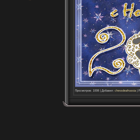
Просмотров
:
1008
|
Добавил
:
chessdeafrussia
|
Р