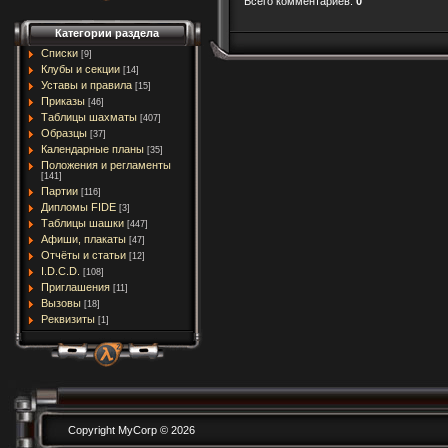
Всего комментариев
:
0
Категории раздела
Списки
[9]
Клубы и секции
[14]
Уставы и правила
[15]
Приказы
[46]
Таблицы шахматы
[407]
Образцы
[37]
Календарные планы
[35]
Положения и регламенты
[141]
Партии
[116]
Дипломы FIDE
[3]
Таблицы шашки
[447]
Афиши, плакаты
[47]
Отчёты и статьи
[12]
I.D.C.D.
[108]
Приглашения
[11]
Вызовы
[18]
Реквизиты
[1]
Copyright MyCorp © 2026