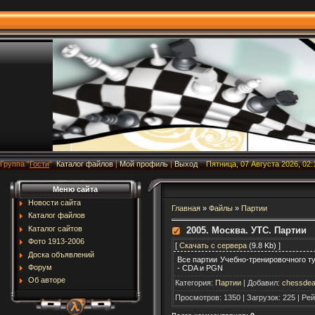
Группа
"
Гости
"
Каталог файлов
|
Мой профиль
|
Выход
Пятница, 07 Августа 2026, 02:
Меню сайта
Новости сайта
Главная
»
Файлы
»
Партии
Каталог файлов
Каталог сайтов
2005. Москва. УТС. Партии
Фото 1913-2006
[
Скачать с сервера
(9.8 Kb) ]
Доска объявлений
Все партии Учебно-тренировочного ту
Форум
- CDA и PGN
Об авторе
Категория
:
Партии
|
Добавил
:
chessdea
Просмотров
:
1350
|
Загрузок
:
225
|
Рей