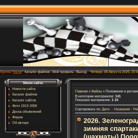
Группа
"
Гости
"
Каталог файлов
|
Мой профиль
|
Выход
Четверг, 06 Августа 2026, 23:3
Меню сайта
Новости сайта
Главная
»
Файлы
» Положения и регла
Каталог файлов
В категории материалов
:
141
Показано материалов
:
1-10
Каталог сайтов
Фото 1913-2006
Сортировать по
:
Дате
·
Названию
·
Ре
Доска объявлений
Форум
2026. Зеленогра
Об авторе
зимняя спартаки
(шахматы) Пол