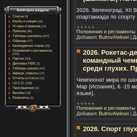
2026. Зеленоград. XII 
Категории раздела
спартакиада по спорту
Списки
[9]
Клубы и секции
[14]
Уставы и правила
[15]
Положения и регламенты
Приказы
[46]
Таблицы шахматы
Добавил:
ButrovAleksei
|
Д
[407]
Образцы
[37]
Календарные планы
[35]
Положения и регламенты
2026. Рокетас-де
[141]
Партии
командный чем
[116]
Дипломы FIDE
[3]
среди глухих. 
Таблицы шашки
[447]
Афиши, плакаты
[47]
Отчёты и статьи
Чемпионат мира по шах
[12]
I.D.C.D.
[108]
Мар (Испания), 6 -15 м
Приглашения
[11]
языке).
Вызовы
[18]
Реквизиты
[1]
Положения и регламенты
Добавил:
ButrovAleksei
|
Д
2026. Спорт глу