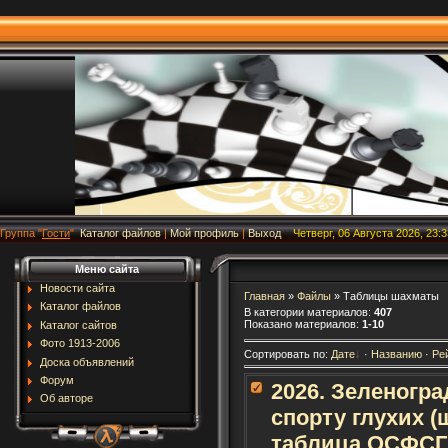
Группа
"
Гости
"
Каталог файлов
|
Мой профиль
|
Выход
Четверг, 06 Августа 2026, 23:3
Меню сайта
Новости сайта
Главная
»
Файлы
» Таблицы шахматы
Каталог файлов
В категории материалов
:
407
Показано материалов
:
1-10
Каталог сайтов
Фото 1913-2006
Сортировать по
:
Дате
·
Названию
·
Ре
Доска объявлений
Форум
2026. Зеленогра
Об авторе
спорту глухих 
таблица ОСФСГ