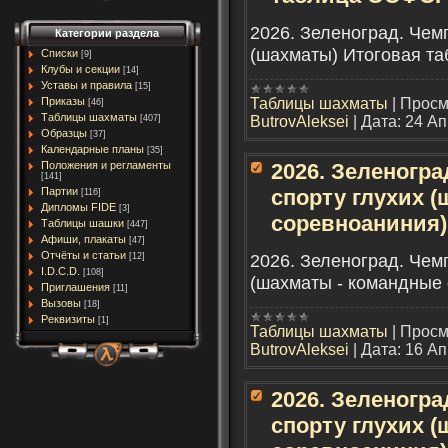
2026. Зеленоград. Чем
Категории раздела
(шахматы) Итоговая т
Списки
[9]
Клубы и секции
[14]
Уставы и правила
[15]
Таблицы шахматы
|
Просм
Приказы
[46]
Таблицы шахматы
ButrovAleksei
|
Дата:
24 Ап
[407]
Образцы
[37]
Календарные планы
[35]
Положения и регламенты
2026. Зеленогра
[141]
Партии
спорту глухих 
[116]
Дипломы FIDE
[3]
соревноаниния)
Таблицы шашки
[447]
Афиши, плакаты
[47]
Отчёты и статьи
2026. Зеленоград. Чем
[12]
I.D.C.D.
[108]
(шахматы - командные
Приглашения
[11]
Вызовы
[18]
Реквизиты
[1]
Таблицы шахматы
|
Просм
ButrovAleksei
|
Дата:
16 Ап
2026. Зеленогра
спорту глухих (