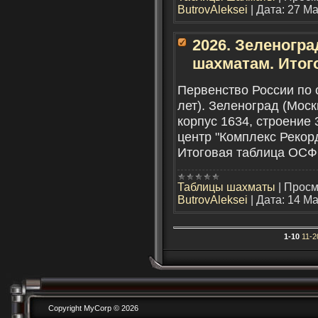
ButrovAleksei
|
Дата:
27 Ма
2026. Зеленогра
шахматам. Итог
Первенство России по 
лет). Зеленоград (Моск
корпус 1634, строение
центр "Комплекс Рекорд"
Итоговая таблица ОС
Таблицы шахматы
|
Просм
ButrovAleksei
|
Дата:
14 Ма
1-10
11-2
Copyright MyCorp © 2026