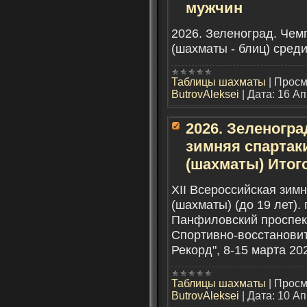
мужчин
2026. Зеленоград. Чем
(шахматы - блиц) сред
Таблицы шахматы
|
Просм
ButrovAleksei
|
Дата:
16 Ап
2026. Зеленогра
зимняя спартаки
(шахматы) Итог
XII Всероссийская зимн
(шахматы) (до 19 лет). 
Панфиловский проспект,
Спортивно-восстанови
Рекорд", 8-15 марта 2
Таблицы шахматы
|
Просм
ButrovAleksei
|
Дата:
10 Ап