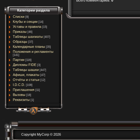
Всего комментариев
:
0
Категории раздела
Списки
[9]
Клубы и секции
[14]
Уставы и правила
[15]
Приказы
[46]
Таблицы шахматы
[407]
Образцы
[37]
Календарные планы
[35]
Положения и регламенты
[141]
Партии
[116]
Дипломы FIDE
[3]
Таблицы шашки
[447]
Афиши, плакаты
[47]
Отчёты и статьи
[12]
I.D.C.D.
[108]
Приглашения
[11]
Вызовы
[18]
Реквизиты
[1]
Copyright MyCorp © 2026