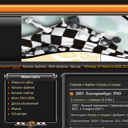
Группа
"
Гости
"
Каталог файлов
|
Мой профиль
|
Выход
Пятница, 07 Августа 2026, 21:
Меню сайта
Новости сайта
Главная
»
Файлы
»
Клубы и секции
Каталог файлов
Каталог сайтов
2007. Екатеринбург. ЛЧО
Фото 1913-2006
[
Скачать с сервера
(6.3 Kb) ]
Доска объявлений
2007. Личный чемпионат Сверловской 
Форум
ВОГ, 1-4 марта 2007 г.
Об авторе
Категория
:
Клубы и секции
|
Добавил
:
Просмотров
:
2004
|
Загрузок
:
251
|
Рей