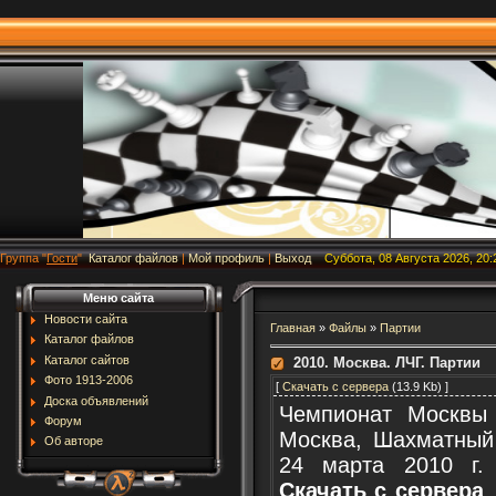
Группа
"
Гости
"
Каталог файлов
|
Мой профиль
|
Выход
Суббота, 08 Августа 2026, 20:
Меню сайта
Новости сайта
Главная
»
Файлы
»
Партии
Каталог файлов
Каталог сайтов
2010. Москва. ЛЧГ. Партии
Фото 1913-2006
[
Скачать с сервера
(13.9 Kb) ]
Доска объявлений
Чемпионат Москвы 
Форум
Москва, Шахматный 
Об авторе
24 марта 2010 г.
Скачать с сервера
,