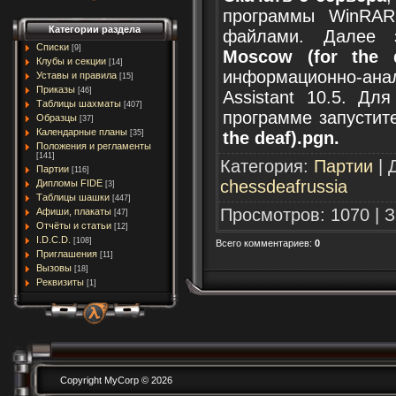
программы WinRAR
Категории раздела
файлами. Далее 
Списки
[9]
Moscow (for the 
Клубы и секции
[14]
информационно-ана
Уставы и правила
[15]
Приказы
[46]
Assistant 10.5. Дл
Таблицы шахматы
[407]
программе запусти
Образцы
[37]
Календарные планы
the deaf).pgn.
[35]
Положения и регламенты
[141]
Категория
:
Партии
|
Партии
[116]
chessdeafrussia
Дипломы FIDE
[3]
Таблицы шашки
[447]
Просмотров
:
1070
|
З
Афиши, плакаты
[47]
Отчёты и статьи
[12]
I.D.C.D.
[108]
Всего комментариев
:
0
Приглашения
[11]
Вызовы
[18]
Реквизиты
[1]
Copyright MyCorp © 2026