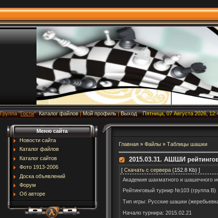
Группа
"
Гости
"
Каталог файлов
|
Мой профиль
|
Выход
Пятница, 07 Августа 2026, 12:
Меню сайта
Новости сайта
Главная
»
Файлы
»
Таблицы шашки
Каталог файлов
Каталог сайтов
2015.03.31. АШШИ рейтинго
Фото 1913-2006
[
Скачать с сервера
(152.8 Kb) ]
Доска объявлений
Академия шахматного и шашечного и
Форум
Рейтинговый турнир №103 (группа В)
Об авторе
Тип игры: Русские шашки (жеребьевк
Начало турнира: 2015.02.21