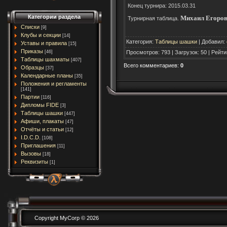
Конец турнира: 2015.03.31
Категории раздела
Михаил Егоров 
Турнирная таблица.
Списки
[9]
Клубы и секции
[14]
Категория
:
Таблицы шашки
|
Добавил
:
Уставы и правила
[15]
Приказы
Просмотров
:
793
|
Загрузок
:
50
|
Рейти
[46]
Таблицы шахматы
[407]
Всего комментариев
:
0
Образцы
[37]
Календарные планы
[35]
Положения и регламенты
[141]
Партии
[116]
Дипломы FIDE
[3]
Таблицы шашки
[447]
Афиши, плакаты
[47]
Отчёты и статьи
[12]
I.D.C.D.
[108]
Приглашения
[11]
Вызовы
[18]
Реквизиты
[1]
Copyright MyCorp © 2026