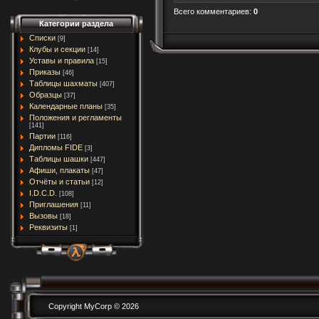
Всего комментариев
:
0
Категории раздела
Списки
[9]
Клубы и секции
[14]
Уставы и правила
[15]
Приказы
[46]
Таблицы шахматы
[407]
Образцы
[37]
Календарные планы
[35]
Положения и регламенты
[141]
Партии
[116]
Дипломы FIDE
[3]
Таблицы шашки
[447]
Афиши, плакаты
[47]
Отчёты и статьи
[12]
I.D.C.D.
[108]
Приглашения
[11]
Вызовы
[18]
Реквизиты
[1]
Copyright MyCorp © 2026