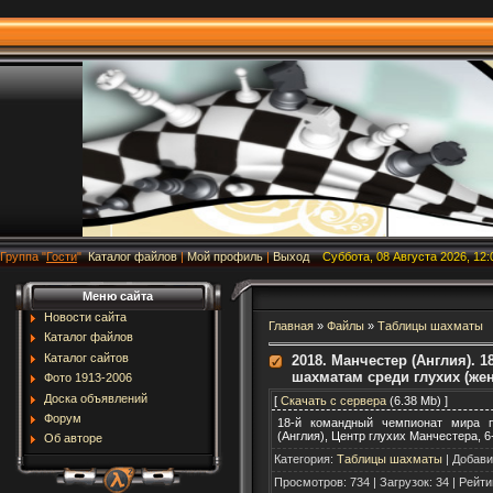
Группа
"
Гости
"
Каталог файлов
|
Мой профиль
|
Выход
Суббота, 08 Августа 2026, 12:
Меню сайта
Новости сайта
Главная
»
Файлы
»
Таблицы шахматы
Каталог файлов
Каталог сайтов
2018. Манчестер (Англия). 
шахматам среди глухих (же
Фото 1913-2006
Доска объявлений
[
Скачать с сервера
(6.38 Mb) ]
Форум
18-й командный чемпионат мира 
(Англия), Центр глухих Манчестера, 6
Об авторе
Категория
:
Таблицы шахматы
|
Добави
Просмотров
:
734
|
Загрузок
:
34
|
Рейти