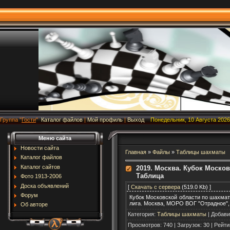
Группа
"
Гости
"
Каталог файлов
|
Мой профиль
|
Выход
Понедельник, 10 Августа 2026
Меню сайта
Новости сайта
Главная
»
Файлы
»
Таблицы шахматы
Каталог файлов
Каталог сайтов
2019. Москва. Кубок Москов
Таблица
Фото 1913-2006
Доска объявлений
[
Скачать с сервера
(519.0 Kb) ]
Форум
Кубок Московской области по шахмата
лига. Москва, МОРО ВОГ "Отрадное", 2
Об авторе
Категория
:
Таблицы шахматы
|
Добави
Просмотров
:
740
|
Загрузок
:
30
|
Рейти