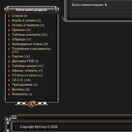
Всего комментариев
:
0
Категории раздела
Списки
[9]
Клубы и секции
[14]
Уставы и правила
[15]
Приказы
[46]
Таблицы шахматы
[407]
Образцы
[37]
Календарные планы
[35]
Положения и регламенты
[141]
Партии
[116]
Дипломы FIDE
[3]
Таблицы шашки
[447]
Афиши, плакаты
[47]
Отчёты и статьи
[12]
I.D.C.D.
[108]
Приглашения
[11]
Вызовы
[18]
Реквизиты
[1]
Copyright MyCorp © 2026