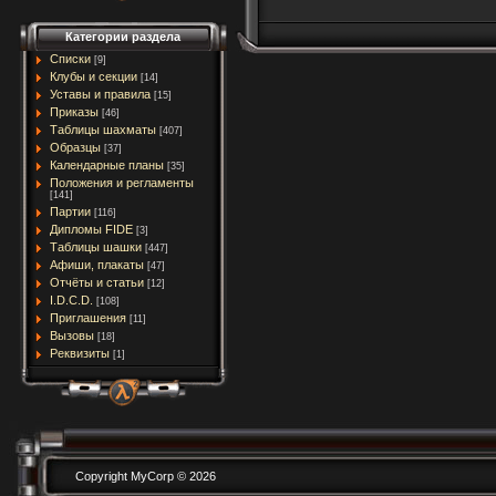
Категории раздела
Списки
[9]
Клубы и секции
[14]
Уставы и правила
[15]
Приказы
[46]
Таблицы шахматы
[407]
Образцы
[37]
Календарные планы
[35]
Положения и регламенты
[141]
Партии
[116]
Дипломы FIDE
[3]
Таблицы шашки
[447]
Афиши, плакаты
[47]
Отчёты и статьи
[12]
I.D.C.D.
[108]
Приглашения
[11]
Вызовы
[18]
Реквизиты
[1]
Copyright MyCorp © 2026