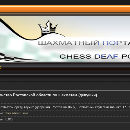
2
венство Ростовской области по шахматам (девушки)
хматам среди глухих (девушки). Ростов-на-Дону, Шахматный клуб "Наставник", 17 - 19
ил
:
chessdeafrussia
инг
:
0.0
/
0