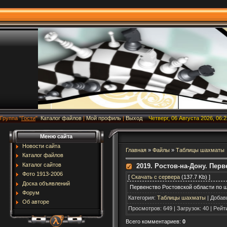
Группа
"
Гости
"
Каталог файлов
|
Мой профиль
|
Выход
Четверг, 06 Августа 2026, 06:2
Меню сайта
Новости сайта
Главная
»
Файлы
»
Таблицы шахматы
Каталог файлов
Каталог сайтов
2019. Ростов-на-Дону. Пер
Фото 1913-2006
[
Скачать с сервера
(137.7 Kb) ]
Доска объявлений
Первенство Ростовской области по ша
Форум
Категория
:
Таблицы шахматы
|
Добав
Об авторе
Просмотров
:
649
|
Загрузок
:
40
|
Рейт
Всего комментариев
:
0