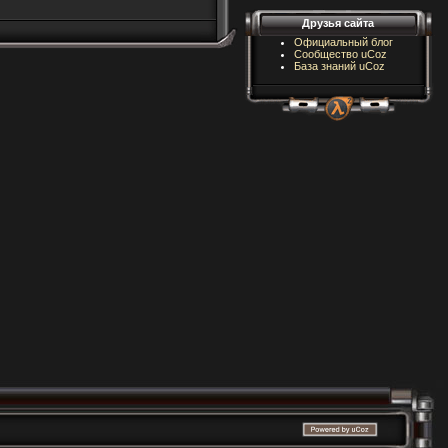
Друзья сайта
Официальный блог
Сообщество uCoz
База знаний uCoz