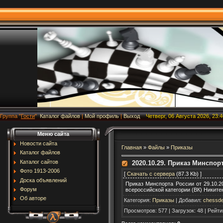
Группа
"
Гости
"
Каталог файлов
|
Мой профиль
|
Выход
Четверг, 06 Августа 2026, 23:4
Меню сайта
Новости сайта
Главная
»
Файлы
»
Приказы
Каталог файлов
Каталог сайтов
2020.10.29. Приказ Минспор
Фото 1913-2006
[
Скачать с сервера
(87.3 Kb) ]
Доска объявлений
Приказ Минспорта России от 29.10.
Форум
всероссийской категории (ВК) Никите
Об авторе
Категория
:
Приказы
|
Добавил
:
chessde
Просмотров
:
577
|
Загрузок
:
48
|
Рейти