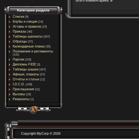
Всего комментариев
:
0
Категории раздела
Списки
[9]
Клубы и секции
[14]
Уставы и правила
[15]
Приказы
[46]
Таблицы шахматы
[407]
Образцы
[37]
Календарные планы
[35]
Положения и регламенты
[141]
Партии
[116]
Дипломы FIDE
[3]
Таблицы шашки
[447]
Афиши, плакаты
[47]
Отчёты и статьи
[12]
I.D.C.D.
[108]
Приглашения
[11]
Вызовы
[18]
Реквизиты
[1]
Copyright MyCorp © 2026