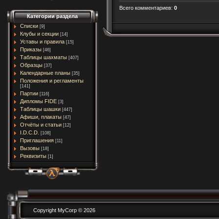
Всего комментариев
:
0
Категории раздела
Списки
[9]
Клубы и секции
[14]
Уставы и правила
[15]
Приказы
[46]
Таблицы шахматы
[407]
Образцы
[37]
Календарные планы
[35]
Положения и регламенты
[141]
Партии
[116]
Дипломы FIDE
[3]
Таблицы шашки
[447]
Афиши, плакаты
[47]
Отчёты и статьи
[12]
I.D.C.D.
[108]
Приглашения
[11]
Вызовы
[18]
Реквизиты
[1]
Copyright MyCorp © 2026