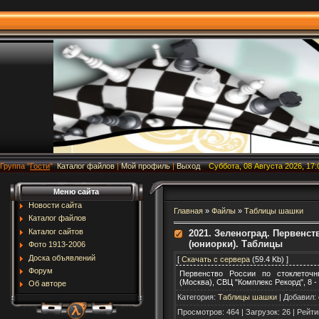
Группа
"
Гости
"
Каталог файлов
|
Мой профиль
|
Выход
Суббота, 08 Августа 2026, 17:
Меню сайта
Новости сайта
Главная
»
Файлы
»
Таблицы шашки
Каталог файлов
Каталог сайтов
2021. Зеленоград. Первенс
(юниорки). Таблицы
Фото 1913-2006
Доска объявлений
[
Скачать с сервера
(59.4 Kb) ]
Форум
Первенство России по стоклеточ
(Москва), СВЦ "Комплекс Рекорд", 8 -
Об авторе
Категория
:
Таблицы шашки
|
Добавил
:
Просмотров
:
464
|
Загрузок
:
26
|
Рейти