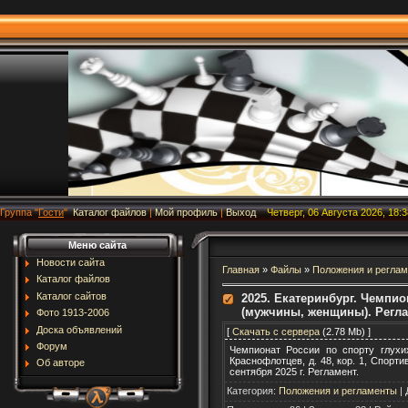
Группа
"
Гости
"
Каталог файлов
|
Мой профиль
|
Выход
Четверг, 06 Августа 2026, 18:3
Меню сайта
Новости сайта
Главная
»
Файлы
»
Положения и регла
Каталог файлов
Каталог сайтов
2025. Екатеринбург. Чемпи
(мужчины, женщины). Регл
Фото 1913-2006
Доска объявлений
[
Скачать с сервера
(2.78 Mb) ]
Форум
Чемпионат России по спорту глухи
Краснофлотцев, д. 48, кор. 1, Спорт
Об авторе
сентября 2025 г. Регламент.
Категория
:
Положения и регламенты
|