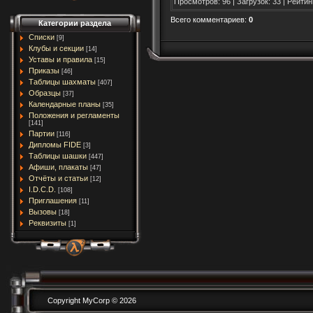
Просмотров
:
96
|
Загрузок
:
33
|
Рейтин
Всего комментариев
:
0
Категории раздела
Списки
[9]
Клубы и секции
[14]
Уставы и правила
[15]
Приказы
[46]
Таблицы шахматы
[407]
Образцы
[37]
Календарные планы
[35]
Положения и регламенты
[141]
Партии
[116]
Дипломы FIDE
[3]
Таблицы шашки
[447]
Афиши, плакаты
[47]
Отчёты и статьи
[12]
I.D.C.D.
[108]
Приглашения
[11]
Вызовы
[18]
Реквизиты
[1]
Copyright MyCorp © 2026