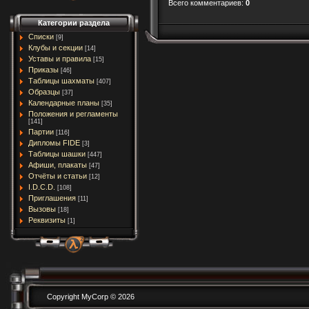
Всего комментариев
:
0
Категории раздела
Списки
[9]
Клубы и секции
[14]
Уставы и правила
[15]
Приказы
[46]
Таблицы шахматы
[407]
Образцы
[37]
Календарные планы
[35]
Положения и регламенты
[141]
Партии
[116]
Дипломы FIDE
[3]
Таблицы шашки
[447]
Афиши, плакаты
[47]
Отчёты и статьи
[12]
I.D.C.D.
[108]
Приглашения
[11]
Вызовы
[18]
Реквизиты
[1]
Copyright MyCorp © 2026