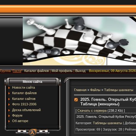
Группа
"
Гости
"
Каталог файлов
|
Мой профиль
|
Выход
Воскресенье, 09 Августа 2026,
Меню сайта
Новости сайта
Главная
»
Файлы
»
Таблицы шахматы
Каталог файлов
Каталог сайтов
2025. Гомель. Открытый Ку
Таблица (женщины)
Фото 1913-2006
Доска объявлений
[
Скачать с сервера
(238.2 Kb) ]
Форум
2025. Гомель. Открытый Кубок Респу
Об авторе
Категория
:
Таблицы шахматы
|
Добави
Просмотров
:
69
|
Загрузок
:
28
|
Рейтин