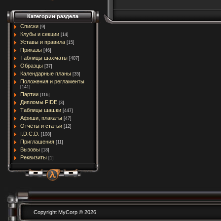
Категории раздела
Списки
[9]
Клубы и секции
[14]
Уставы и правила
[15]
Приказы
[46]
Таблицы шахматы
[407]
Образцы
[37]
Календарные планы
[35]
Положения и регламенты
[141]
Партии
[116]
Дипломы FIDE
[3]
Таблицы шашки
[447]
Афиши, плакаты
[47]
Отчёты и статьи
[12]
I.D.C.D.
[108]
Приглашения
[11]
Вызовы
[18]
Реквизиты
[1]
Copyright MyCorp © 2026