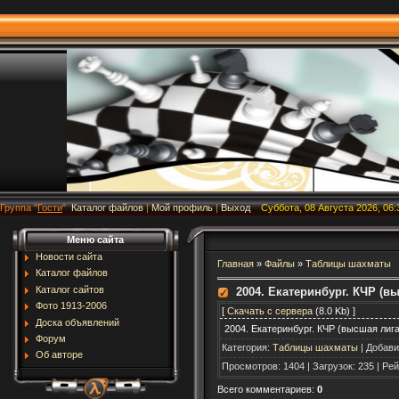
Группа
"
Гости
"
Каталог файлов
|
Мой профиль
|
Выход
Суббота, 08 Августа 2026, 06:
Меню сайта
Новости сайта
Главная
»
Файлы
»
Таблицы шахматы
Каталог файлов
Каталог сайтов
2004. Екатеринбург. КЧР (в
Фото 1913-2006
[
Скачать с сервера
(8.0 Kb) ]
Доска объявлений
2004. Екатеринбург. КЧР (высшая лига
Форум
Категория
:
Таблицы шахматы
|
Добави
Об авторе
Просмотров
:
1404
|
Загрузок
:
235
|
Рей
Всего комментариев
:
0