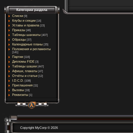
Категории раздела
Списки
[9]
Клубы и секции
[14]
Уставы и правила
[15]
Приказы
[46]
Таблицы шахматы
[407]
Образцы
[37]
Календарные планы
[35]
Положения и регламенты
[141]
Партии
[116]
Дипломы FIDE
[3]
Таблицы шашки
[447]
Афиши, плакаты
[47]
Отчёты и статьи
[12]
I.D.C.D.
[108]
Приглашения
[11]
Вызовы
[18]
Реквизиты
[1]
Copyright MyCorp © 2026