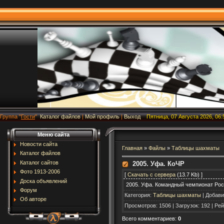
Группа
"
Гости
"
Каталог файлов
|
Мой профиль
|
Выход
Пятница, 07 Августа 2026, 06:
Меню сайта
Новости сайта
Главная
»
Файлы
»
Таблицы шахматы
Каталог файлов
Каталог сайтов
2005. Уфа. КоЧР
Фото 1913-2006
[
Скачать с сервера
(13.7 Kb) ]
Доска объявлений
2005. Уфа. Командный чемпионат Ро
Форум
Категория
:
Таблицы шахматы
|
Добави
Об авторе
Просмотров
:
1506
|
Загрузок
:
192
|
Рей
Всего комментариев
:
0