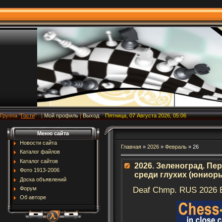
Группа
"
Гости
"
|
Мой профиль
|
Выход
Пятница, 07 Августа 2026, 05:06
Меню сайта
Новости сайта
Главная
»
2026
»
Февраль
»
26
Каталог файлов
Каталог сайтов
2026. Зеленоград. Пе
Фото 1913-2006
среди глухих (юниоры
Доска объявлений
Форум
Deaf Chmp. RUS 2026 
Об авторе