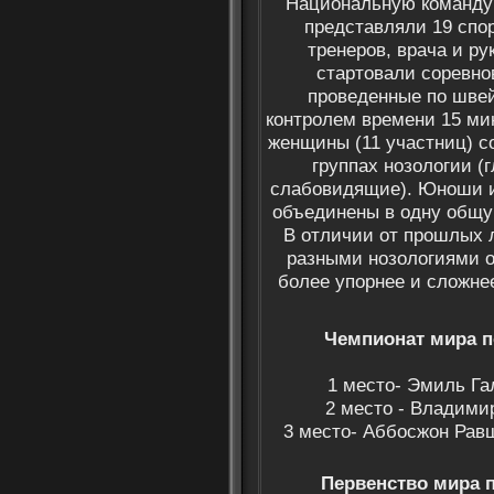
Национальную команду 
представляли 19 спо
тренеров, врача и р
стартовали соревн
проведенные по швей
контролем времени 15 мин
женщины (11 участниц) с
группах нозологии (
слабовидящие). Юноши и
объединены в одну общу
В отличии от прошлых л
разными нозологиями о
более упорнее и сложнее
Чемпионат мира п
1 место- Эмиль Га
2 место - Владимир
3 место- Аббосжон Рав
Первенство мира 