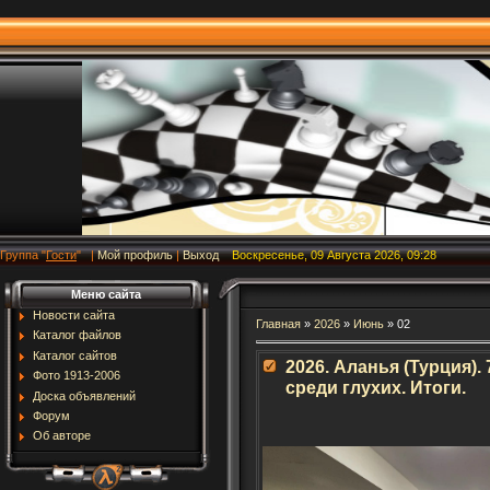
Группа
"
Гости
"
|
Мой профиль
|
Выход
Воскресенье, 09 Августа 2026, 09:28
Меню сайта
Новости сайта
Главная
»
2026
»
Июнь
»
02
Каталог файлов
Каталог сайтов
2026. Аланья (Турция).
Фото 1913-2006
среди глухих. Итоги.
Доска объявлений
Форум
Об авторе