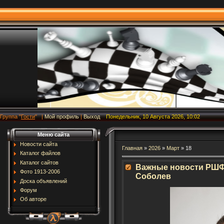
Группа
"
Гости
"
|
Мой профиль
|
Выход
Понедельник, 10 Августа 2026, 10:02
Меню сайта
Новости сайта
Главная
»
2026
»
Март
»
18
Каталог файлов
Каталог сайтов
Важные новости РШФГ
Фото 1913-2006
Соболев
Доска объявлений
Форум
Об авторе