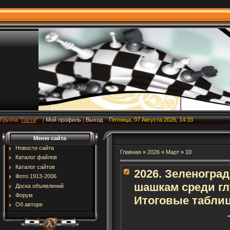
Группа
"
Гости
"
|
Мой профиль
|
Выход
Пятница, 07 Августа 2026, 14:33
Меню сайта
Новости сайта
Главная
»
2026
»
Март
»
10
Каталог файлов
Каталог сайтов
2026. Зеленогра
Фото 1913-2006
шашкам среди гл
Доска объявлений
Форум
Итоговые табли
Об авторе