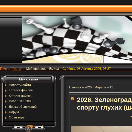
Группа
"
Гости
"
|
Мой профиль
|
Выход
Суббота, 08 Августа 2026, 06:27
Меню сайта
Новости сайта
Главная
»
2026
»
Апрель
»
13
Каталог файлов
Каталог сайтов
2026. Зеленогра
Фото 1913-2006
спорту глухих (ш
Доска объявлений
Форум
Об авторе