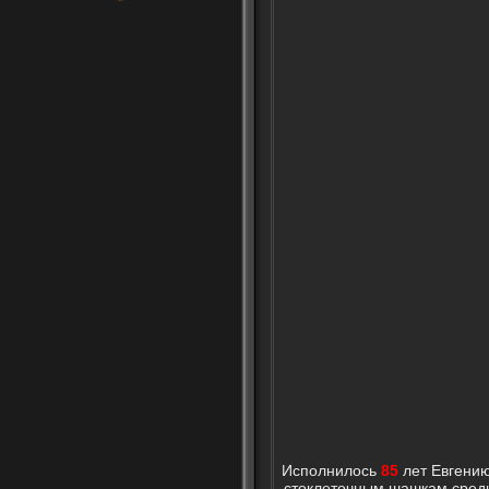
Исполнилось
85
лет Евгению
стоклеточным шашкам среди