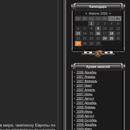
Календарь
«
Апрель 2026
»
Пн
Вт
Ср
Чт
Пт
Сб
Вс
1
2
3
4
5
6
7
8
9
10
11
12
13
14
15
16
17
18
19
20
21
22
23
24
25
26
27
28
29
30
Архив записей
2006 Декабрь
2007 Январь
2007 Февраль
2007 Март
2007 Апрель
2007 Июнь
2007 Август
2007 Декабрь
2008 Январь
2008 Июнь
2008 Август
2008 Октябрь
в мира, чемпиону Европы по
2008 Декабрь
2009 Март
опы по стоклеточным шашкам