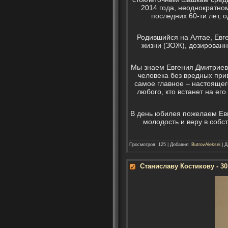
2014 года, неоднократно
последних 60-ти лет,
Родившийся на Алтае, Евг
жизни (ЗОЖ), дозированн
Мы знаем Евгения Дмитриеви
человека без вредных прив
самое главное – настоящег
любого, кто встанет на ег
В день юбилея пожелаем Евг
молодость и веру в собс
Просмотров: 125 | Добавил:
ButrovAleksei
| Д
Станиславу Костикову - 3