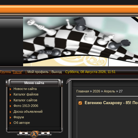
Группа
"
Гости
"
|
Мой профиль
|
Выход
Суббота, 08 Августа 2026, 11:51
Меню сайта
Новости сайта
Главная
»
2026
»
Апрель
»
27
Каталог файлов
Каталог сайтов
Евгению Сахарову - 85! П
Фото 1913-2006
Доска объявлений
Форум
Об авторе