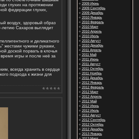
2009 Июнь
еди глухих на протяжении
2009 Сентябрь
ной федерации глухих,
2009 Декабрь
2010 Январь
2010 Февраль
ый воздух, здоровый образ
2010 Март
0-летию Сахаров выглядит
2010 Апрель
2010 Июль
теллигентного и деликатного
2010 Август
ть" жестами чужими руками,
2010 Декабрь
2011 Апрель
ой доской порвать в клочья
2011 Май
 время игры и после неё за
2011 Июнь
2011 Август
им, всегда хранить в сердце
2011 Октябрь
2011 Ноябрь
кого подхода к жизни для
2011 Декабрь
2012 Январь
2012 Февраль
2012 Март
2012 Апрель
2012 Май
2012 Июнь
2012 Июль
2012 Август
2012 Сентябрь
2012 Октябрь
2012 Декабрь
2013 Январь
2013 Март