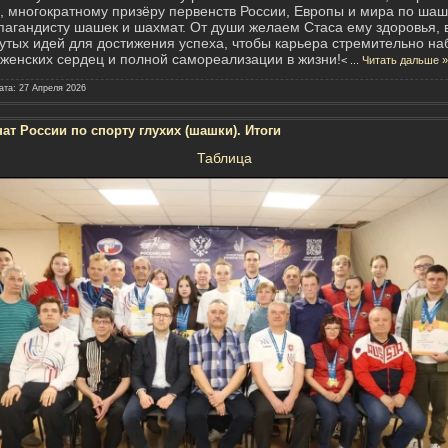
х, многократному призёру первенств России, Европы и мира по ша
пагандисту шашек и шахмат. От души желаем Стаса ему здоровья, 
рутых идей для достижения успеха, чтобы карьера стремительно на
женских сердец и полной самореализации в жизни!
<
...
Читать дальше »
ата:
27 Апреля 2026
ат России по спорту глухих (шашки). Итоги
Таблица