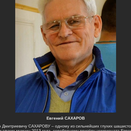
Евгений САХАРОВ
 Дмитриевичу САХАРОВУ – одному из сильнейших глухих шашисто
 глухих мужчин 2013 года, серебряному призёру чемпионата Евр