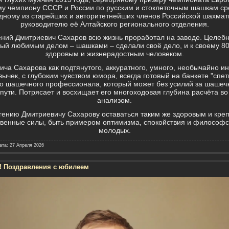
му чемпиону СССР и России по русским и стоклеточным шашкам ср
 одному из старейших и авторитетнейших членов Российской шахмат
руководителю её Алтайского регионального отделения.
ений Дмитриевич Сахаров всю жизнь проработал на заводе. Целебн
ый любимым делом – шашками – сделали своё дело, и к своему 8
здоровым и жизнерадостным человеком.
ча Сахарова как подтянутого, аккуратного, умного, необычайно ин
ычек, с глубоким чувством юмора, всегда готовый на банкете "спе
о шашечного профессионала, который может без усилий за шашечн
о пути. Потрясает и восхищает его многоходовая глубина расчёта во
анализом.
ению Дмитриевичу Сахарову оставаться таким же здоровым и крепк
твенные силы, быть примером оптимизма, спокойствия и философс
молодых.
ата:
27 Апреля 2026
0! Поздравления с юбилеем