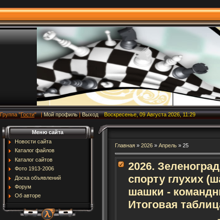
Группа
"
Гости
"
|
Мой профиль
|
Выход
Воскресенье, 09 Августа 2026, 11:29
Меню сайта
Новости сайта
Главная
»
2026
»
Апрель
»
25
Каталог файлов
Каталог сайтов
2026. Зеленогра
Фото 1913-2006
спорту глухих (
Доска объявлений
Форум
шашки - командн
Об авторе
Итоговая таблиц