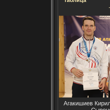
таблица
Агакишиев Кирил
Сырено