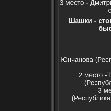
3 место - Дмит
Шашки - сто
быс
Женщ
1 мест
Юнчанова (Рес
2 место -
(Респуб
3 место 
(Республик
Мужч