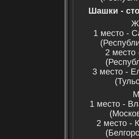
Шашки - ст
Ж
1 место - 
(Республ
2 место
(Респуб
3 место - 
(Туль
М
1 место - В
(Моско
2 место -
(Белгор