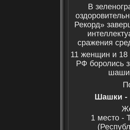
В зеленогр
оздоровительн
Рекорд» завер
интеллект
сражения сре
11 женщин и 18
РФ боролись з
шашис
П
Шашки -
Ж
1 место -
(Респуб