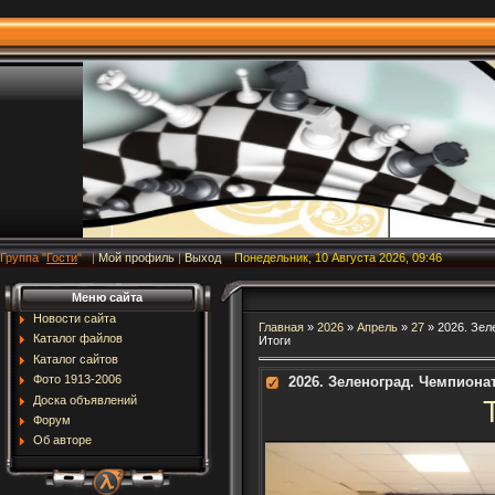
Группа
"
Гости
"
|
Мой профиль
|
Выход
Понедельник, 10 Августа 2026, 09:46
Меню сайта
Новости сайта
Главная
»
2026
»
Апрель
»
27
» 2026. Зел
Каталог файлов
Итоги
Каталог сайтов
Фото 1913-2006
2026. Зеленоград. Чемпионат
Доска объявлений
Форум
Об авторе